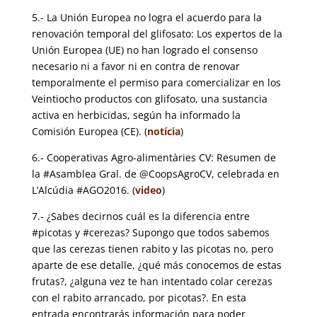
5.- La Unión Europea no logra el acuerdo para la
renovación temporal del glifosato:
Los expertos de la
Unión Europea (UE) no han logrado el consenso
necesario ni a favor ni en contra de renovar
temporalmente el permiso para comercializar en los
Veintiocho productos con glifosato, una sustancia
activa en herbicidas, según ha informado la
Comisión Europea (CE). (
notícia
)
6.- Cooperativas Agro-alimentàries CV: Resumen de
la #Asamblea Gral. de @CoopsAgroCV, celebrada en
L’Alcúdia #AGO2016. (
video
)
7.- ¿Sabes decirnos cuál es la diferencia entre
#picotas y #cerezas?
Supongo que todos sabemos
que las cerezas tienen rabito y las picotas no, pero
aparte de ese detalle, ¿qué más conocemos de estas
frutas?, ¿alguna vez te han intentado colar cerezas
con el rabito arrancado, por picotas?. En esta
entrada encontrarás información para poder