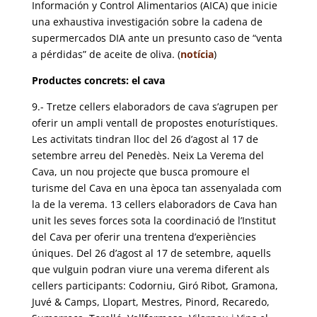
Información y Control Alimentarios (AICA) que inicie
una exhaustiva investigación sobre la cadena de
supermercados DIA ante un presunto caso de “venta
a pérdidas” de aceite de oliva. (
notícia
)
Productes concrets: el cava
9.- Tretze cellers elaboradors de cava s’agrupen per
oferir un ampli ventall de propostes enoturístiques.
Les activitats tindran lloc del 26 d’agost al 17 de
setembre arreu del Penedès. Neix La Verema del
Cava, un nou projecte que busca promoure el
turisme del Cava en una època tan assenyalada com
la de la verema. 13 cellers elaboradors de Cava han
unit les seves forces sota la coordinació de l’Institut
del Cava per oferir una trentena d’experiències
úniques. Del 26 d’agost al 17 de setembre, aquells
que vulguin podran viure una verema diferent als
cellers participants: Codorniu, Giró Ribot, Gramona,
Juvé & Camps, Llopart, Mestres, Pinord, Recaredo,