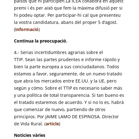
països que hi participen.La ICEA col·labora en aquest
premi i és per això que fem la màxima difusió per si
hi podeu optar. Per participar-hi cal que presenteu
la vostra candidatura, abans del proper 5 d’agost.
(
informació
)
Continua la preocupació.
4.- Serias incertidumbres agrarias sobre el
TTIP.
Sean las partes prudentes e informe rápido y
bien la parte europea a sus conciudadanos. Todos
estamos a favor, seguramente, de un nuevo tratado
que abra los mercados entre EE.UU. y la UE, pero
según y cómo. Sobre el TTIP es necesario saber más
y una política de total transparencia. Si tan bueno es
el tratado estaremos de acuerdo. Y si no lo es, habrá
que comenzar de nuevo, partiendo de otros
principios. Por JAIME LAMO DE ESPINOSA. Director
de Vida Rural. (
article
)
Noticies vàries