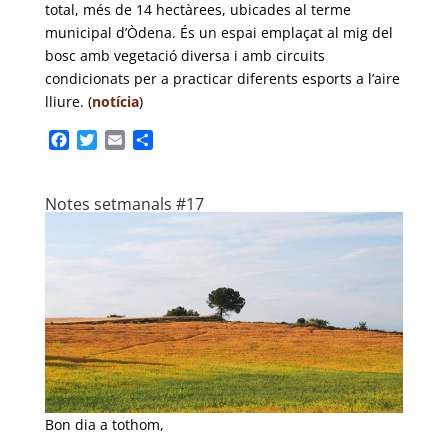
total, més de 14 hectàrees, ubicades al terme
municipal d’Òdena. És un espai emplaçat al mig del
bosc amb vegetació diversa i amb circuits
condicionats per a practicar diferents esports a l’aire
lliure. (
notícia
)
F
T
E
C
a
w
m
o
c
i
a
m
e
t
i
p
Notes setmanals #17
b
t
l
a
o
e
r
o
r
t
k
e
i
x
Bon dia a tothom,