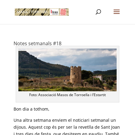
Notes setmanals #18
Foto: Associació Masos de Torroella i l’Estartit
Bon dia a tothom,
Una altra setmana enviem el noticiari setmanal un
dijous. Aquest cop és per ser la revetlla de Sant Joan
i tres dies de festa, que desitgem en gaudiu. També