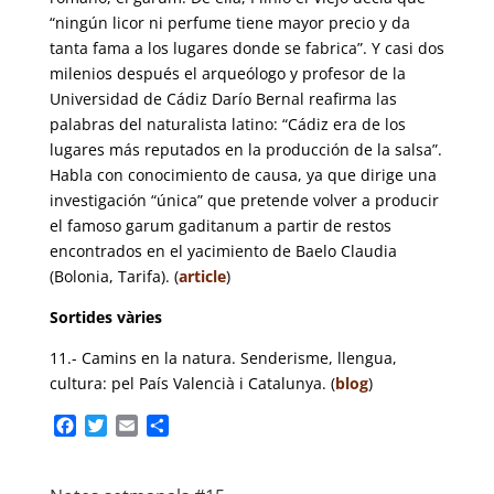
“ningún licor ni perfume tiene mayor precio y da
tanta fama a los lugares donde se fabrica”. Y casi dos
milenios después el arqueólogo y profesor de la
Universidad de Cádiz Darío Bernal reafirma las
palabras del naturalista latino: “Cádiz era de los
lugares más reputados en la producción de la salsa”.
Habla con conocimiento de causa, ya que dirige una
investigación “única” que pretende volver a producir
el famoso garum gaditanum a partir de restos
encontrados en el yacimiento de Baelo Claudia
(Bolonia, Tarifa). (
article
)
Sortides vàries
11.- Camins en la natura. Senderisme, llengua,
cultura: pel País Valencià i Catalunya. (
blog
)
F
T
E
C
a
w
m
o
c
i
a
m
e
t
i
p