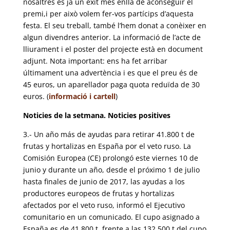
nosaltres es ja un èxit més enllà de aconseguir el
premi,i per això volem fer-vos partícips d’aquesta
festa. El seu treball, també l’hem donat a conèixer en
algun divendres anterior. La informació de l’acte de
lliurament i el poster del projecte està en document
adjunt. Nota important: ens ha fet arribar
últimament una advertència i es que el preu és de
45 euros, un aparellador paga quota reduïda de 30
euros. (
informació i cartell
)
Noticies de la setmana. Noticies positives
3.- Un año más de ayudas para retirar 41.800 t de
frutas y hortalizas en España por el veto ruso. La
Comisión Europea (CE) prolongó este viernes 10 de
junio y durante un año, desde el próximo 1 de julio
hasta finales de junio de 2017, las ayudas a los
productores europeos de frutas y hortalizas
afectados por el veto ruso, informó el Ejecutivo
comunitario en un comunicado. El cupo asignado a
España es de 41.800 t, frente a las 132.500 t del cupo