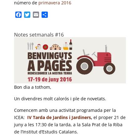
número de
primavera 2016
F
T
E
C
a
w
m
o
c
i
a
m
e
t
i
p
Notes setmanals #16
b
t
l
a
o
e
r
o
r
t
k
e
i
x
Bon dia a tothom,
Un divendres molt calorós i ple de novetats.
Comencem amb una activitat programada per la
ICEA:
IV Tarda de Jardins i Jardiners
,
el proper 21 de
juny a les 17:30 de la tarda, a la Sala Prat de la Riba
de l’Institut d’Estudis Catalans.