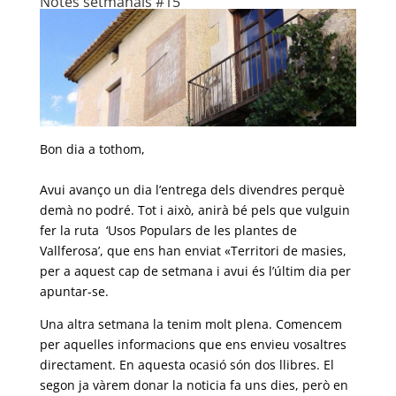
Notes setmanals #15
b
t
l
a
o
e
r
o
r
t
k
e
i
x
Bon dia a tothom,
Avui avanço un dia l’entrega dels divendres perquè
demà no podré. Tot i això, anirà bé pels que vulguin
fer la ruta ‘Usos Populars de les plantes de
Vallferosa’, que ens han enviat «Territori de masies,
per a aquest cap de setmana i avui és l’últim dia per
apuntar-se.
Una altra setmana la tenim molt plena. Comencem
per aquelles informacions que ens envieu vosaltres
directament. En aquesta ocasió són dos llibres. El
segon ja vàrem donar la noticia fa uns dies, però en