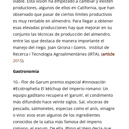
viable. Esta visión ha empezado a cambiar y existen
productores, algunos de ellos en California, que han
observado que pasar de ciertos límites productivos
es muy rentable en almendro. Para llegar a obtener
esas elevadas producciones hay que mejorar en su
conjunto las técnicas de producción del almendro,
entre las que destaca de manera importante el
manejo del riego. Joan Girona i Gomis. Institut de
Recerca i Tecnologia Agroalimentàries (IRTA). (
article
2015
).
Gastronomia
10.- Flor de Garum premio especial #innovación
#Ecotrophelia El kétchup del imperio romano:
Un
equipo gaditano recupera el ‘garum’, el condimento
más difundido hace veinte siglos. Sal, vísceras de
pescado, salmonetes, especias como el anís, vinagre
o vino: esos eran algunos de los ingredientes
conocidos de la salsa más famosa del imperio
romano, el garum. De ella, Plinio el Viejo decía que