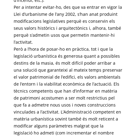
d’incendi, etc.).
Per a intentar evitar-ho, des que va entrar en vigor la
Llei d’urbanisme de l’any 2002, s’han anat produint
modificacions legislatives perquè es conservin els
seus valors històrics i arquitectònics i, alhora, també
perquè s’admetin usos que permetin mantenir-hi
l’activitat.
Però a l’hora de posar-ho en pràctica, tot i que la
legislació urbanística és generosa quant a possibles
destins de la masia, és molt difícil poder arribar a
una solució que garanteixi al mateix temps preservar
el valor patrimonial de l’edifici, els valors ambientals
de l’entorn i la viabilitat econòmica de l’actuació. Els
tècnics competents que han d’informar en matèria
de patrimoni acostumen a ser molt restrictius pel
que fa a admetre nous usos i noves construccions
vinculades a l’activitat. L’Administració competent en
matèria urbanística sovint també és molt reticent a
modificar alguns paràmetres malgrat que la
legislació ho admeti (com incrementar el nombre