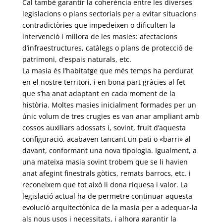
Cal també garantir la coherència entre les diverses
legislacions o plans sectorials per a evitar situacions
contradictòries que impedeixen o dificulten la
intervenció i millora de les masies: afectacions
d’infraestructures, catàlegs o plans de protecció de
patrimoni, d’espais naturals, etc.
La masia és l’habitatge que més temps ha perdurat
en el nostre territori, i en bona part gràcies al fet
que s’ha anat adaptant en cada moment de la
història. Moltes masies inicialment formades per un
únic volum de tres crugies es van anar ampliant amb
cossos auxiliars adossats i, sovint, fruit d’aquesta
configuració, acabaven tancant un pati o «barri» al
davant, conformant una nova tipologia. Igualment, a
una mateixa masia sovint trobem que se li havien
anat afegint finestrals gòtics, remats barrocs, etc. i
reconeixem que tot això li dona riquesa i valor. La
legislació actual ha de permetre continuar aquesta
evolució arquitectònica de la masia per a adequar-la
als nous usos i necessitats, i alhora garantir la