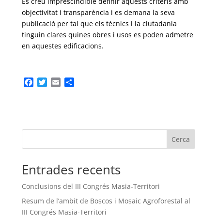
Es creu imprescindible definir aquests criteris amb
objectivitat i transparència i es demana la seva
publicació per tal que els tècnics i la ciutadania
tinguin clares quines obres i usos es poden admetre
en aquestes edificacions.
F
T
E
C
a
w
m
o
c
i
a
m
e
t
i
p
b
t
l
a
o
e
r
Cerca
o
r
t
k
e
i
Entrades recents
x
Conclusions del III Congrés Masia-Territori
Resum de l’ambit de Boscos i Mosaic Agroforestal al
III Congrés Masia-Territori