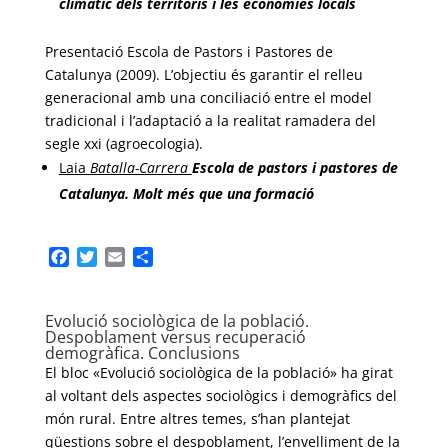
climàtic dels territoris i les economies locals
Presentació Escola de Pastors i Pastores de
Catalunya (2009). L’objectiu és garantir el relleu
generacional amb una conciliació entre el model
tradicional i l’adaptació a la realitat ramadera del
segle xxi (agroecologia).
Laia
Batalla-Carrera
Escola de pastors i pastores de
Catalunya. Molt més que una formació
F
T
E
C
a
w
m
o
c
i
a
m
e
t
i
p
Evolució sociològica de la població.
Despoblament versus recuperació
b
t
l
a
demogràfica. Conclusions
o
e
r
El bloc «Evolució sociològica de la població» ha girat
o
r
t
al voltant dels aspectes sociològics i demogràfics del
k
e
i
món rural. Entre altres temes, s’han plantejat
x
qüestions sobre el despoblament, l’envelliment de la