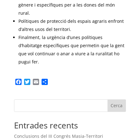
gènere i específiques per a les dones del món
rural.
Polítiques de protecció dels espais agraris enfront
d’altres usos del territori.
Finalment, la urgència d’unes polítiques
d’habitatge específiques que permetin que la gent
que vol continuar o anar a viure a la ruralitat ho
pugui fer.
F
T
E
C
a
w
m
o
c
i
a
m
e
t
i
p
Cerca
b
t
l
a
o
e
r
o
r
t
Entrades recents
k
e
i
Conclusions del III Congrés Masia-Territori
x