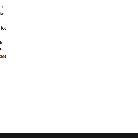
no
ias
 los
a
el
cle
)