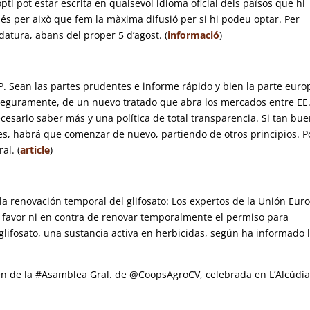
opti pot estar escrita en qualsevol idioma oficial dels països que hi
 és per això que fem la màxima difusió per si hi podeu optar. Per
datura, abans del proper 5 d’agost. (
informació
)
IP.
Sean las partes prudentes e informe rápido y bien la parte euro
seguramente, de un nuevo tratado que abra los mercados entre EE
ecesario saber más y una política de total transparencia. Si tan bu
 es, habrá que comenzar de nuevo, partiendo de otros principios. P
al. (
article
)
la renovación temporal del glifosato:
Los expertos de la Unión Eur
a favor ni en contra de renovar temporalmente el permiso para
glifosato, una sustancia activa en herbicidas, según ha informado 
en de la #Asamblea Gral. de @CoopsAgroCV, celebrada en L’Alcúdi