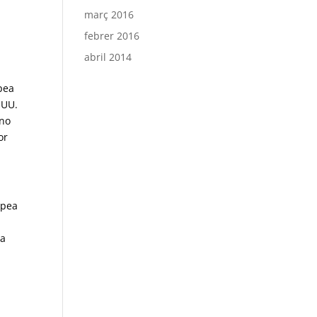
març 2016
febrer 2016
abril 2014
pea
.UU.
eno
or
opea
la
a