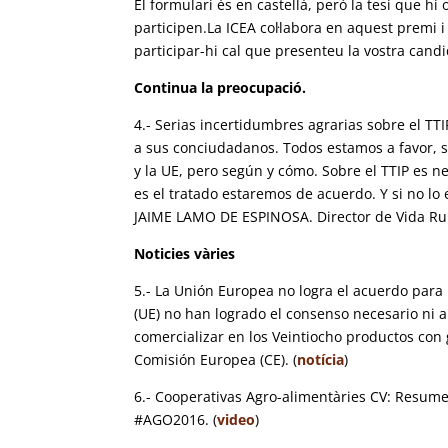
El formulari és en castellà, però la tesi que hi 
participen.La ICEA col·labora en aquest premi i
participar-hi cal que presenteu la vostra candi
Continua la preocupació.
4.- Serias incertidumbres agrarias sobre el TT
a sus conciudadanos. Todos estamos a favor, 
y la UE, pero según y cómo. Sobre el TTIP es n
es el tratado estaremos de acuerdo. Y si no lo
JAIME LAMO DE ESPINOSA. Director de Vida Rur
Noticies vàries
5.- La Unión Europea no logra el acuerdo para 
(UE) no han logrado el consenso necesario ni 
comercializar en los Veintiocho productos con 
Comisión Europea (CE). (
notícia
)
6.- Cooperativas Agro-alimentàries CV: Resum
#AGO2016. (
video
)