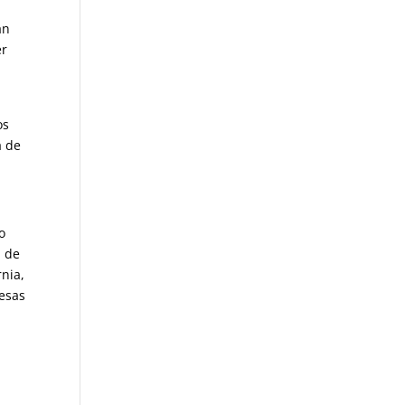
an
er
os
a de
o
a de
rnia,
 esas