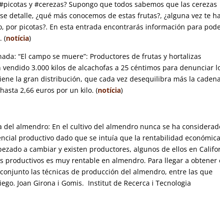
e #picotas y #cerezas?
Supongo que todos sabemos que las cerezas
 ese detalle, ¿qué más conocemos de estas frutas?, ¿alguna vez te h
o, por picotas?. En esta entrada encontrarás información para pod
 (
notícia
)
nada: “El campo se muere”: Productores de frutas y hortalizas
vendido 3.000 kilos de alcachofas a 25 céntimos para denunciar l
ene la gran distribución, que cada vez desequilibra más la caden
asta 2,66 euros por un kilo. (
notícia
)
va del almendro: En el cultivo del almendro nunca se ha considerad
cial productivo dado que se intuía que la rentabilidad económic
mpezado a cambiar y existen productores, algunos de ellos en Califo
s productivos es muy rentable en almendro. Para llegar a obtener
conjunto las técnicas de producción del almendro, entre las que
ego. Joan Girona i Gomis. Institut de Recerca i Tecnologia