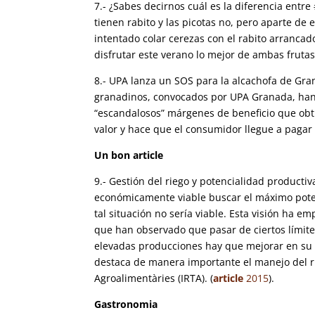
7.- ¿Sabes decirnos cuál es la diferencia entr
tienen rabito y las picotas no, pero aparte de
intentado colar cerezas con el rabito arrancad
disfrutar este verano lo mejor de ambas frutas.
8.- UPA lanza un SOS para la alcachofa de Gra
granadinos, convocados por UPA Granada, han 
“escandalosos” márgenes de beneficio que obti
valor y hace que el consumidor llegue a pagar h
Un bon article
9.- Gestión del riego y potencialidad producti
económicamente viable buscar el máximo poten
tal situación no sería viable. Esta visión ha e
que han observado que pasar de ciertos límite
elevadas producciones hay que mejorar en su 
destaca de manera importante el manejo del ri
Agroalimentàries (IRTA). (
article
2015
).
Gastronomia