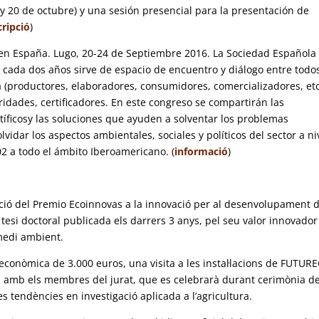
y 20 de octubre) y una sesión presencial para la presentación de
cripció
)
a en España. Lugo, 20-24 de Septiembre 2016.
La Sociedad Española
 cada dos años sirve de espacio de encuentro y diálogo entre todos
 (productores, elaboradores, consumidores, comercializadores, etc
ridades, certificadores. En este congreso se compartirán las
tíficosy las soluciones que ayuden a solventar los problemas
lvidar los aspectos ambientales, sociales y políticos del sector a ni
2 a todo el ámbito Iberoamericano. (
informació
)
ició del Premio Ecoinnovas a la innovació per al desenvolupament 
r tesi doctoral publicada els darrers 3 anys, pel seu valor innovador
 medi ambient.
econòmica de 3.000 euros, una visita a les instal·lacions de FUTUR
na amb els membres del jurat, que es celebrarà durant cerimònia d
s tendències en investigació aplicada a l’agricultura.