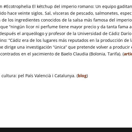
ón #Ecotrophelia El kétchup del imperio romano:
Un equipo gadita
do hace veinte siglos. Sal, vísceras de pescado, salmonetes, espec
s de los ingredientes conocidos de la salsa más famosa del imperio
a que “ningún licor ni perfume tiene mayor precio y da tanta fama a
 después el arqueólogo y profesor de la Universidad de Cádiz Darío
atino: “Cádiz era de los lugares más reputados en la producción de l
e dirige una investigación “única” que pretende volver a producir 
ntrados en el yacimiento de Baelo Claudia (Bolonia, Tarifa). (
arti
cultura: pel País Valencià i Catalunya. (
blog
)