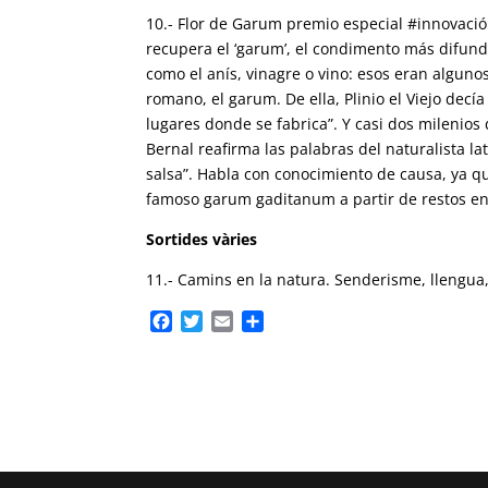
10.- Flor de Garum premio especial #innovaci
recupera el ‘garum’, el condimento más difundi
como el anís, vinagre o vino: esos eran alguno
romano, el garum. De ella, Plinio el Viejo decí
lugares donde se fabrica”. Y casi dos milenios
Bernal reafirma las palabras del naturalista l
salsa”. Habla con conocimiento de causa, ya qu
famoso garum gaditanum a partir de restos enco
Sortides vàries
11.- Camins en la natura. Senderisme, llengua, 
F
T
E
C
a
w
m
o
c
i
a
m
e
t
i
p
b
t
l
a
o
e
r
o
r
t
k
e