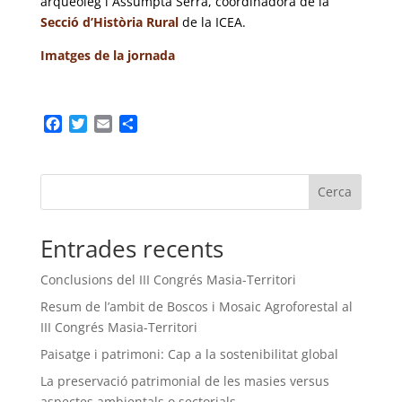
arqueòleg i Assumpta Serra, coordinadora de la
Secció d’Història Rural
de la ICEA.
Imatges de la jornada
F
T
E
C
a
w
m
o
c
i
a
m
e
t
i
p
Cerca
b
t
l
a
o
e
r
o
r
t
Entrades recents
k
e
i
Conclusions del III Congrés Masia-Territori
x
Resum de l’ambit de Boscos i Mosaic Agroforestal al
III Congrés Masia-Territori
Paisatge i patrimoni: Cap a la sostenibilitat global
La preservació patrimonial de les masies versus
aspectes ambientals o sectorials