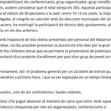
omptabilitzant els conferenciants, grup organitzador, grup científic 
ts, podem considerar que el total voreja els 350. Aquesta participa
ria al voltant de 90 persones a la sala i entre 10-13 via zoom, la maj
vegada, el congrés va coincidir amb les eleccions municipals del 20
ons, ha restringit la participació de tècnics dels ajuntaments, a
tiu en els dos anteriors.
 amb l’exposició de dos vídeos presentats per personal del Matarran
deos, no fou possible presentar-la durant els tres dies per la gran
et fou rellevant donat que va permetre la presentació de publicac
entació d’un projecte d’acolliment per part d’un grup de jovent arr
orrectament, tot i el problema generat per un accident de trànsit qu
 divendres a primera hora, i que va ser exposada en un temps limitat
icacions, com de les conferències i taules rodones.
a bloc s’ha pogut observar el moment de canvi que vivim. Amb aque
facció compartida per tots els organitzadors, conferenciants o