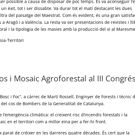
ser possible a causa de disposar de poc temps. Es va aconseguir l’
un èxit, tot i ser dissabte. Va durar tot el matí destacant les dues
ltra del paisatge del Maestrat. Com és evident, és una gran satisfa
 a Aragó i a València. La resta va ser presentacions de revistes i ll
 oral i la tipologia de les masies amb la producció del vi al Maresme
ia-Territori
s i Mosaic Agroforestal al III Congré
osc i Foc”, a càrrec de Martí Rossell, Enginyer de Forests i tècnic 
 del cos de Bombers de la Generalitat de Catalunya.
’emergència climàtica: el creixent risc d’incendis forestals i la
ic en el territori com a millor eina per a fer-hi front.
ha parat de créixer en les darreres quatre dècades. És cert que la