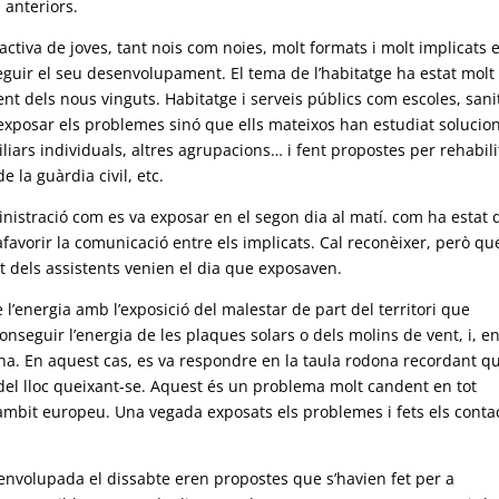
 anteriors.
 activa de joves, tant nois com noies, molt formats i molt implicats 
eguir el seu desenvolupament. El tema de l’habitatge ha estat molt
 dels nous vinguts. Habitatge i serveis públics com escoles, sani
exposar els problemes sinó que ells mateixos han estudiat solucio
iliars individuals, altres agrupacions… i fent propostes per rehabili
 la guàrdia civil, etc.
istració com es va exposar en el segon dia al matí. com ha estat d
afavorir la comunicació entre els implicats. Cal reconèixer, però qu
t dels assistents venien el dia que exposaven.
 l’energia amb l’exposició del malestar de part del territori que
onseguir l’energia de les plaques solars o dels molins de vent, i, e
ona. En aquest cas, es va respondre en la taula rodona recordant q
 del lloc queixant-se. Aquest és un problema molt candent en tot
l’àmbit europeu. Una vegada exposats els problemes i fets els conta
envolupada el dissabte eren propostes que s’havien fet per a