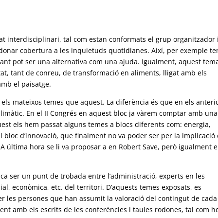
at interdisciplinari, tal com estan conformats el grup organitzador i
i donar cobertura a les inquietuds quotidianes. Així, per exemple t
ant pot ser una alternativa com una ajuda. Igualment, aquest tem
vitat, tant de conreu, de transformació en aliments, lligat amb els
amb el paisatge.
 els mateixos temes que aquest. La diferència és que en els anteri
limàtic. En el II Congrés en aquest bloc ja vàrem comptar amb una
aquest els hem passat alguns temes a blocs diferents com: energia,
 el bloc d’innovació, que finalment no va poder ser per la implicació
 A última hora se li va proposar a en Robert Save, però igualment e
a ser un punt de trobada entre l’administració, experts en les
cial, econòmica, etc. del territori. D’aquests temes exposats, es
er les persones que han assumit la valoració del contingut de cada
t amb els escrits de les conferències i taules rodones, tal com 