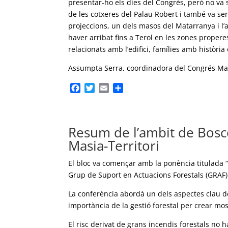
presentar-ho els dies del Congrés, però no va 
de les cotxeres del Palau Robert i també va ser 
projeccions, un dels masos del Matarranya i l’a
haver arribat fins a Terol en les zones properes
relacionats amb l’edifici, famílies amb història
Assumpta Serra, coordinadora del Congrés Mas
F
T
E
C
a
w
m
o
c
i
a
m
e
t
i
p
Resum de l’ambit de Bosco
b
t
l
a
o
e
r
Masia-Territori
o
r
t
k
e
El bloc va començar amb la ponència titulada “B
i
Grup de Suport en Actuacions Forestals (GRAF)
x
La conferència abordà un dels aspectes clau de l
importància de la gestió forestal per crear mosa
El risc derivat de grans incendis forestals no 