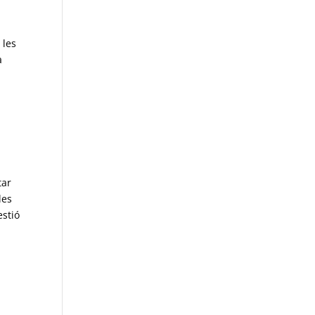
 les
a
tar
les
estió