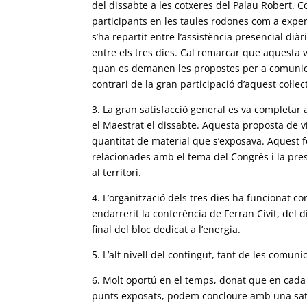
del dissabte a les cotxeres del Palau Robert. C
participants en les taules rodones com a exper
s’ha repartit entre l’assistència presencial dià
entre els tres dies. Cal remarcar que aquesta 
quan es demanen les propostes per a comunicaci
contrari de la gran participació d’aquest col·lec
3. La gran satisfacció general es va completar
el Maestrat el dissabte. Aquesta proposta de ví
quantitat de material que s’exposava. Aquest f
relacionades amb el tema del Congrés i la pres
al territori.
4. L’organització dels tres dies ha funcionat c
endarrerit la conferència de Ferran Civit, del
final del bloc dedicat a l’energia.
5. L’alt nivell del contingut, tant de les comun
6. Molt oportú en el temps, donat que en cad
punts exposats, podem concloure amb una satis