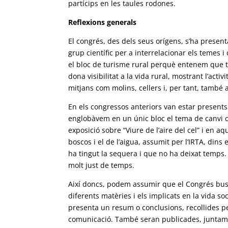
partícips en les taules rodones.
Reflexions generals
El congrés, des dels seus orígens, s’ha present
grup científic per a interrelacionar els temes 
el bloc de turisme rural perquè entenem que t
dona visibilitat a la vida rural, mostrant l’acti
mitjans com molins, cellers i, per tant, també 
En els congressos anteriors van estar presents
englobàvem en un únic bloc el tema de canvi c
exposició sobre “Viure de l’aire del cel” i en 
boscos i el de l’aigua, assumit per l’IRTA, dins
ha tingut la sequera i que no ha deixat temps.
molt just de temps.
Així doncs, podem assumir que el Congrés busc
diferents matèries i els implicats en la vida so
presenta un resum o conclusions, recollides p
comunicació. També seran publicades, juntamen