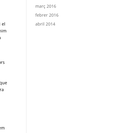
març 2016
febrer 2016
abril 2014
 el
enim
a
ors
 que
ra
hem