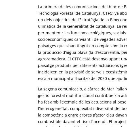
La primera de les comunicacions del bloc de Bo
Tecnologia Forestal de Catalunya, CTFC) va abo
un dels objectius de l’Estratègia de la Bioec
Climàtica de la Generalitat de Catalunya. La re
per mantenir les funcions ecològiques, socials
socioeconòmiques canviant i de vegades adverse
paisatges que s’han tingut en compte són: la red
la producció d’aigua blava (la d’escorrentia, pe
agroramadera. El CTFC està desenvolupant una 
paisatge produïts per diferents actuacions (ge
incideixen en la provisió de serveis ecosistèmi
escala municipal a l’horitzó del 2050 que ajudi
La segona comunicació, a càrrec de Mar Pallar
gestió forestal multifuncional contribueix a ada
ha fet amb l’exemple de les actuacions al bosc 
l’heterogeneïtat, complexitat i diversitat del bo
la competència entre arbres (factor clau davant 
combustible davant el risc d’incendi. El projec