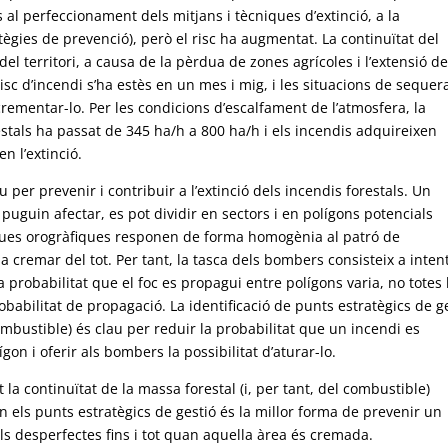
 al perfeccionament dels mitjans i tècniques d’extinció, a la
tègies de prevenció), però el risc ha augmentat. La continuïtat del
l territori, a causa de la pèrdua de zones agrícoles i l’extensió de
isc d’incendi s’ha estès en un mes i mig, i les situacions de sequer
rementar-lo. Per les condicions d’escalfament de l’atmosfera, la
stals ha passat de 345 ha/h a 800 ha/h i els incendis adquireixen
n l’extinció.
u per prevenir i contribuir a l’extinció dels incendis forestals. Un
puguin afectar, es pot dividir en sectors i en polígons potencials
iques orogràfiques responen de forma homogènia al patró de
 cremar del tot. Per tant, la tasca dels bombers consisteix a inten
La probabilitat que el foc es propagui entre polígons varia, no totes 
babilitat de propagació. La identificació de punts estratègics de g
combustible) és clau per reduir la probabilitat que un incendi es
on i oferir als bombers la possibilitat d’aturar-lo.
la continuïtat de la massa forestal (i, per tant, del combustible)
n els punts estratègics de gestió és la millor forma de prevenir un
x els desperfectes fins i tot quan aquella àrea és cremada.