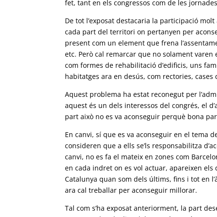
fet, tant en els congressos com de les jornades
De tot l’exposat destacaria la participació molt
cada part del territori on pertanyen per acons
present com un element que frena l’assentament
etc. Però cal remarcar que no solament varen 
com formes de rehabilitació d’edificis, uns fam
habitatges ara en desús, com rectories, cases de
Aquest problema ha estat reconegut per l’admin
aquest és un dels interessos del congrés, el d’
part això no es va aconseguir perquè bona par
En canvi, sí que es va aconseguir en el tema de
consideren que a ells se’ls responsabilitza d’ac
canvi, no es fa el mateix en zones com Barcel
en cada indret on es vol actuar, apareixen els
Catalunya quan som dels últims, fins i tot en 
ara cal treballar per aconseguir millorar.
Tal com s’ha exposat anteriorment, la part des