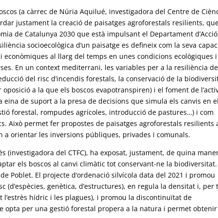
scos (a càrrec de Núria Aquilué, investigadora del Centre de Ciènc
rdar justament la creació de paisatges agroforestals resilients, qu
onomia de Catalunya 2030 que està impulsant el Departament d’Acció
siliència socioecològica d’un paisatge es defineix com la seva capac
 i econòmiques al llarg del temps en unes condicions ecològiques i
s. En un context mediterrani, les variables per a la resiliència de
ucció del risc d’incendis forestals, la conservació de la biodiversit
r oposició a la que els boscos evapotranspiren) i el foment de l’activ
eina de suport a la presa de decisions que simula els canvis en e
stió forestal, rompudes agrícoles, introducció de pastures…) i com
cs. Això permet fer propostes de paisatges agroforestals resilients 
n a orientar les inversions públiques, privades i comunals.
ès (investigadora del CTFC), ha exposat, justament, de quina maner
ptar els boscos al canvi climàtic tot conservant-ne la biodiversitat
de Poblet. El projecte d’ordenació silvícola data del 2021 i promou
sc (d’espècies, genètica, d’estructures), en regula la densitat i, per 
l’estrès hídric i les plagues), i promou la discontinuïtat de
te opta per una gestió forestal propera a la natura i permet obtenir