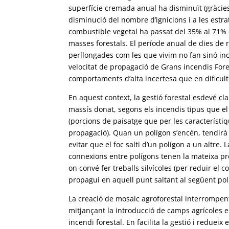
superfície cremada anual ha disminuït (gràcies
disminució del nombre d’ignicions i a les estra
combustible vegetal ha passat del 35% al 71% de
masses forestals. El període anual de dies de r
perllongades com les que vivim no fan sinó inc
velocitat de propagació de Grans incendis Fore
comportaments d’alta incertesa que en dificulte
En aquest context, la gestió forestal esdevé cla
massís donat, segons els incendis tipus que el 
(porcions de paisatge que per les característ
propagació). Quan un polígon s’encén, tendirà a
evitar que el foc salti d’un polígon a un altre. 
connexions entre polígons tenen la mateixa pro
on convé fer treballs silvícoles (per reduir el 
propagui en aquell punt saltant al següent políg
La creació de mosaic agroforestal interrompent 
mitjançant la introducció de camps agrícoles e
incendi forestal. En facilita la gestió i reduei