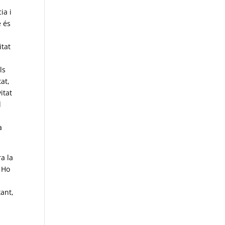
ia i
e és
itat
ls
at,
itat
l
a
a la
. Ho
tant,