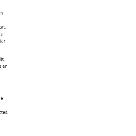
en
tat,
ns
tar
it,
e en
n
ue
ctes,