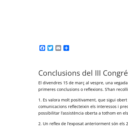
F
T
E
C
a
w
m
o
c
i
a
m
e
t
i
p
Conclusions del III Congré
b
t
l
a
o
e
r
o
r
t
El divendres 15 de març al vespre, una vegada
k
e
primeres conclusions o reflexions. S’han recoll
i
x
1. Es valora molt positivament, que sigui ober
comunicacions reflecteixin els interessos i pre
possibilitar l’assistència oberta a tothom en e
2. Un reflex de l’exposat anteriorment són els 2