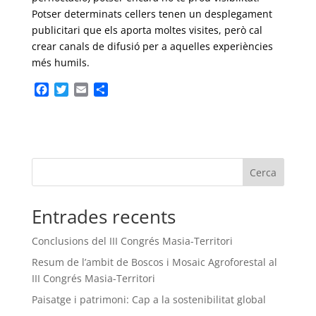
Potser determinats cellers tenen un desplegament
publicitari que els aporta moltes visites, però cal
crear canals de difusió per a aquelles experiències
més humils.
F
T
E
C
a
w
m
o
c
i
a
m
e
t
i
p
b
t
l
a
o
e
r
Cerca
o
r
t
k
e
i
Entrades recents
x
Conclusions del III Congrés Masia-Territori
Resum de l’ambit de Boscos i Mosaic Agroforestal al
III Congrés Masia-Territori
Paisatge i patrimoni: Cap a la sostenibilitat global