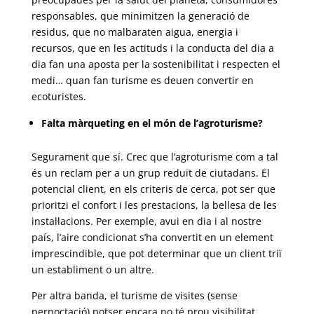
responsables, que minimitzen la generació de
residus, que no malbaraten aigua, energia i
recursos, que en les actituds i la conducta del dia a
dia fan una aposta per la sostenibilitat i respecten el
medi… quan fan turisme es deuen convertir en
ecoturistes.
Falta màrqueting en el món de l’agroturisme?
Segurament que sí. Crec que l’agroturisme com a tal
és un reclam per a un grup reduït de ciutadans. El
potencial client, en els criteris de cerca, pot ser que
prioritzi el confort i les prestacions, la bellesa de les
instal·lacions. Per exemple, avui en dia i al nostre
país, l’aire condicionat s’ha convertit en un element
imprescindible, que pot determinar que un client triï
un establiment o un altre.
Per altra banda, el turisme de visites (sense
pernoctació) potser encara no té prou visibilitat.