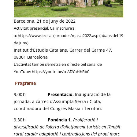
Barcelona, 21 de juny de 2022
Activitat presencial. Cal inscriure’s
a: https://www.iec.cat/jornades/masia2022.asp (abans del 19
de juny)
Institut d’Estudis Catalans. Carrer del Carme 47,
08001 Barcelona
L’activitat també s’emetrà en directe pel canal de
YouTube: https://youtu.be/o-ADYaHhRb0
Programa
9.00 h
Presentació.
Inauguració de la
jornada, a càrrec d’Assumpta Serra i Clota,
coordinadora del Congrés Masia i Territori.
9.30 h
Ponència 1
.
Proliferació i
diversificació de l’oferta d’allotjament turístic en l’àmbit
rural català: adaptació i contradiccions del propi marc