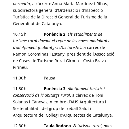
normatiu
, a càrrec d’Anna Maria Martínez i Ribas,
subdirectora general d’Ordenació i d’Inspecció
Turística de la Direcció General de Turisme de la
Generalitat de Catalunya.
10.15 h
Ponència 2
.
Els establiments de
turisme rural davant el repte de les noves modalitats
d’allotjament (habitatges d’ús turístic)
, a càrrec de
Ramon Corominas i Estany, president de l’Associació
de Cases de Turisme Rural Girona – Costa Brava –
Pirineu.
11.00 h Pausa
11.30 h
Ponència 3
.
Allotjament turístic i
conservació de l’habitatge rural
, a càrrec de Toni
Solanas i Cànovas, membre d’AUS Arquitectura i
Sostenibilitat i del grup de treball Salut i
Arquitectura del Col·legi d’Arquitectes de Catalunya.
12.30 h
Taula Rodona
.
El turisme rural, nous