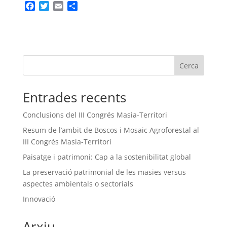
F
T
E
C
a
w
m
o
c
i
a
m
e
t
i
p
b
t
l
a
o
e
r
Cerca
o
r
t
k
e
i
Entrades recents
x
Conclusions del III Congrés Masia-Territori
Resum de l’ambit de Boscos i Mosaic Agroforestal al
III Congrés Masia-Territori
Paisatge i patrimoni: Cap a la sostenibilitat global
La preservació patrimonial de les masies versus
aspectes ambientals o sectorials
Innovació
Arxiu