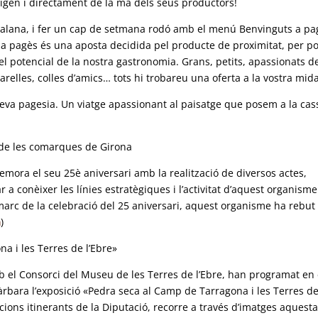
origen i directament de la mà dels seus productors!
talana, i fer un cap de setmana rodó amb el menú Benvinguts a pa
s a pagès és una aposta decidida pel producte de proximitat, per p
pel potencial de la nostra gastronomia. Grans, petits, apassionats de
relles, colles d’amics… tots hi trobareu una oferta a la vostra mida
eva pagesia. Un viatge apassionant al paisatge que posem a la cas
s de les comarques de Girona
mora el seu 25è aniversari amb la realització de diversos actes,
r a conèixer les línies estratègiques i l’activitat d’aquest organisme
 marc de la celebració del 25 aniversari, aquest organisme ha rebut
a
)
a i les Terres de l’Ebre»
el Consorci del Museu de les Terres de l’Ebre, han programat en 
rbara l’exposició «Pedra seca al Camp de Tarragona i les Terres d
cions itinerants de la Diputació, recorre a través d’imatges aquest