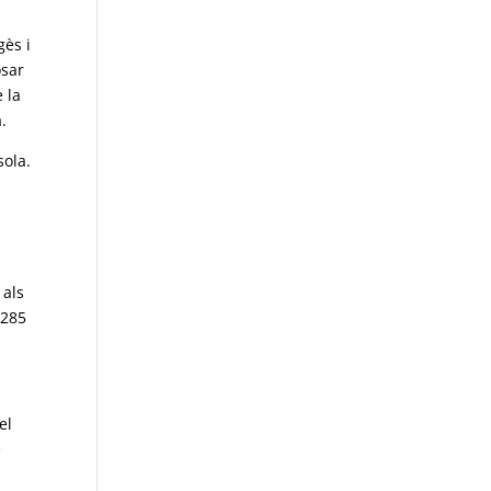
gès i
osar
 la
.
sola.
 als
 285
el
e
a