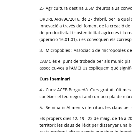
2.- Agricultura destina 3,5M d’euros a 2a convo
ORDRE ARP/96/2016, de 27 d’abril, per la qual 
innovació a través del foment de la creació de
de productivitat i sostenibilitat agrícoles i la
(operació 16.01.01), i es convoquen els corresp
3.- Micropobles : Associació de micropobles d
L’AMC és el punt de trobada per als municipi
associeu-vos a l’AMC! Us expliquem què signifi
Curs i seminari
4.- Curs: ACEB Berguedà. Curs gratuït. últimes
conèixer el teu negoci amb un bon pla de màrq
5.- Seminaris Aliments i territori, les claus pe
Els propers dies 12, 19 i 23 de maig, de 16 a 2
territori: les claus de l’èxit per dissenyar un
restauradors i altres agents que tinguin interè