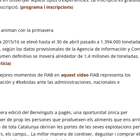
scripció. (
programa i inscripcions
)
se animan con la primavera
 2015/16 se elevó hasta el 30 de abril pasado a 1.394.000 tonelada
 según los datos provisionales de la Agencia de Información y Con
lumen definitivo se moverá alrededor de 1,4 millones de toneladas,
tícia
)
s mejores momentos de FIAB en
aquest video
FIAB representa los
tación y #bebidas ante las administraciones, nacionales e
mera edició del Benvinguts a pagès, una oportunitat única per
ixer de prop les persones que produeixen els aliments que ens arr
s de tota Catalunya obriran les portes de les seves explotacions pe
rs, els camps… La millor manera de conèixer, degustar i comprar e