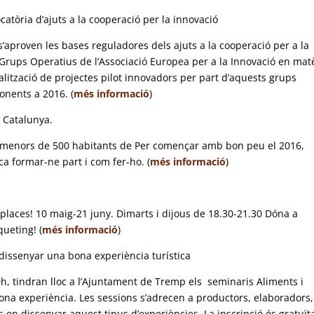
catòria d’ajuts a la cooperació per la innovació
s’aproven les bases reguladores dels ajuts a la cooperació per a la
 Grups Operatius de l’Associació Europea per a la Innovació en mat
 realització de projectes pilot innovadors per part d’aquests grups
onents a 2016. (
més informació
)
e Catalunya.
s menors de 500 habitants de Per començar amb bon peu el 2016,
ca formar-ne part i com fer-ho. (
més informació
)
 places! 10 maig-21 juny. Dimarts i dijous de 18.30-21.30 Dóna a
ueting! (
més informació
)
r dissenyar una bona experiència turística
0h, tindran lloc a l’Ajuntament de Tremp els seminaris Aliments i
a bona experiència. Les sessions s’adrecen a productors, elaboradors,
s en dissenyar aquest tipus d’experiències. La inscripció és gratuït