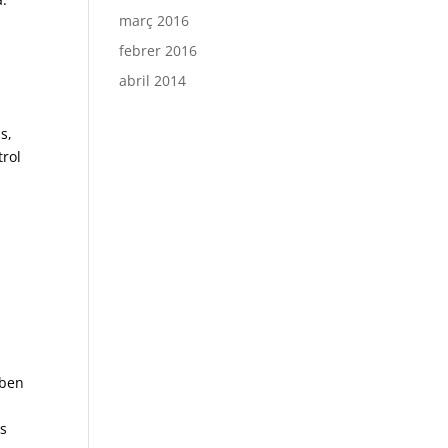
març 2016
febrer 2016
abril 2014
s,
trol
iben
r
ls