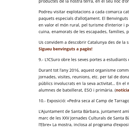
productes de la nostra terra, en el seu lloc d’
Podreu visitar explotacions a cada comarca ca
paquets especials d’allotjament. El Benvingut
en valor el món rural, pel turisme d’interior i 
cuina, enamorats de les escapades, famílies, pa
Us convidem a descobrir Catalunya des de la s
Sigueu benvinguts a pagès!
9.- L’ICSuro obre les seves portes a estudiant
Durant tot l’any 2016, aquest organisme comme
jornades, visites, reunions, etc. per tal de dona
públics involucrats en la seva activitat… En el
alumnes de batxillerat, ESO i primària. (
notíci
10.- Exposició: «Pedra seca al Camp de Tarragon
L’Ajuntament de Santa Bàrbara, juntament amb 
marc de les XXV Jornades Culturals de Santa Bà
l’Ebre» La mostra, inclosa al programa d’exposi