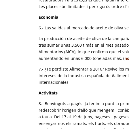
Les places són limitades i per rigorós ordre d’in
Economia
6.- Las salidas al mercado de aceite de oliva 
La producción de aceite de oliva de la campaña
tras sumar unas 3.500 t más en el mes pasado,
Alimentarios (AICA), lo que confirma que el vo
aumentando en unas 6.000 toneladas más. (
no
7.- ¿Te perdiste Alimentaria 2016? Revive lo
intereses de la industria española de #alimen
internacionales
Activitats
8.- Benvinguts a pagès: Ja tenim a punt la pri
redescobrir l’origen d’allò que mengem i conè
a taula. Del 17 al 19 de juny, pagesos i pagese
ensenyar-nos els ramats, els horts, els obrado