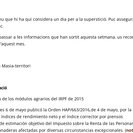
eu que hi ha qui considera un dia per a la superstició. Puc assegur
c.
passar a les informacions que han sortit aquesta setmana, us reco
d’aquest mes.
Masia-territori
ació
a de los módulos agrarios del IRPF de 2015
ernes 6 de mayo publicó la Orden HAP/663/2016,de 4 de mayo, por la
 índices de rendimiento neto y el índice corrector por piensos
 de estimación objetivo del Impuesto sobre la Renta de las Persona
 ganaderas afectadas por diversas circunstancias excepcionales. (
not