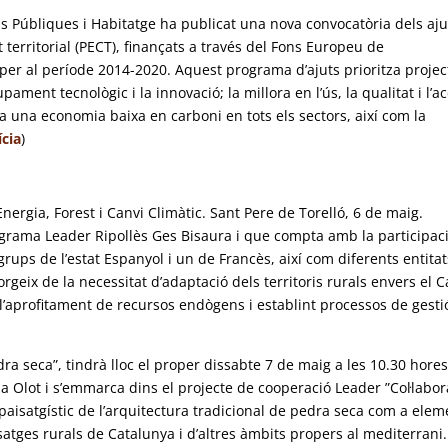
 Públiques i Habitatge ha publicat una nova convocatòria dels aju
at territorial (PECT), finançats a través del Fons Europeu de
er al període 2014-2020. Aquest programa d’ajuts prioritza projec
ament tecnològic i la innovació; la millora en l’ús, la qualitat i l’a
s a una economia baixa en carboni en tots els sectors, així com la
ícia
)
ergia, Forest i Canvi Climàtic. Sant Pere de Torelló, 6 de maig.
rograma Leader Ripollès Ges Bisaura i que compta amb la participac
rups de l’estat Espanyol i un de Francès, així com diferents entitat
geix de la necessitat d’adaptació dels territoris rurals envers el C
 l’aprofitament de recursos endògens i establint processos de gesti
ra seca”, tindrà lloc el proper dissabte 7 de maig a les 10.30 hores
a Olot i s’emmarca dins el projecte de cooperació Leader ”Col·labor
 paisatgístic de l’arquitectura tradicional de pedra seca com a elem
satges rurals de Catalunya i d’altres àmbits propers al mediterrani.