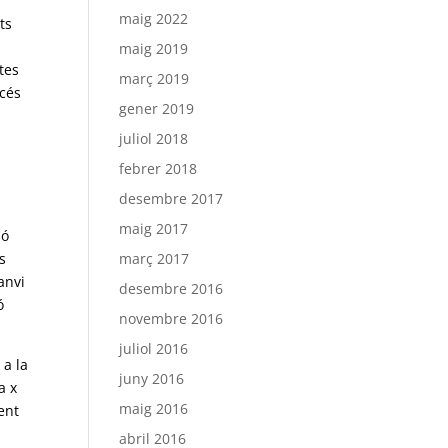
maig 2022
ts
maig 2019
tes
març 2019
ccés
gener 2019
juliol 2018
febrer 2018
desembre 2017
maig 2017
ió
març 2017
s
anvi
desembre 2016
ó
novembre 2016
juliol 2016
 a la
juny 2016
a x
maig 2016
ent
abril 2016