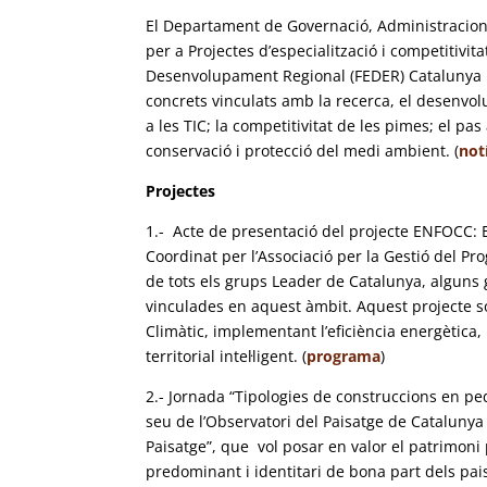
El Departament de Governació, Administracions
per a Projectes d’especialització i competitivit
Desenvolupament Regional (FEDER) Catalunya p
concrets vinculats amb la recerca, el desenvolup
a les TIC; la competitivitat de les pimes; el pa
conservació i protecció del medi ambient. (
not
Projectes
1.- Acte de presentació del projecte ENFOCC: En
Coordinat per l’Associació per la Gestió del P
de tots els grups Leader de Catalunya, alguns g
vinculades en aquest àmbit. Aquest projecte sor
Climàtic, implementant l’eficiència energètica,
territorial intel·ligent. (
programa
)
2.- Jornada “Tipologies de construccions en ped
seu de l’Observatori del Paisatge de Catalunya 
Paisatge”, que vol posar en valor el patrimoni
predominant i identitari de bona part dels pai