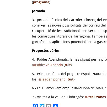
(
programa
)
Jornada
3.- Jornada tècnica del Garrofer: Llorenç del 
conèixer les noves possibilitats del conreu del
recuperació de les tradicionals, en ser una esp
les comarques litorals de Tarragona. També es 
garrofa i les aplicacions potencials en la gastr
Propostes vàries
4.- Pobles Abandonats: Ja has signat per la pro
@PoblesValAbando
(
tuit
)
5.- Primeres fotos del projecte Espais Naturals
los!
@leader_ponent
(
tuit
)
6.- Fa 15 anys vam omplir Barcelona de blau, el 
7.- Visites a la vall del Llobregós:
rutes i zones
F
T
E
C