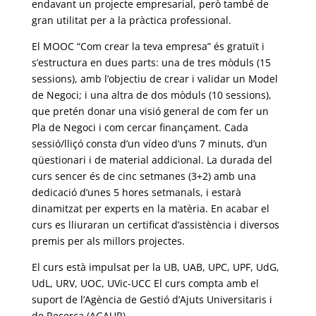
endavant un projecte empresarial, però també de
gran utilitat per a la pràctica professional.
El MOOC “Com crear la teva empresa” és gratuït i
s’estructura en dues parts: una de tres mòduls (15
sessions), amb l’objectiu de crear i validar un Model
de Negoci; i una altra de dos mòduls (10 sessions),
que pretén donar una visió general de com fer un
Pla de Negoci i com cercar finançament. Cada
sessió/lliçó consta d’un vídeo d’uns 7 minuts, d’un
qüestionari i de material addicional. La durada del
curs sencer és de cinc setmanes (3+2) amb una
dedicació d’unes 5 hores setmanals, i estarà
dinamitzat per experts en la matèria. En acabar el
curs es lliuraran un certificat d’assistència i diversos
premis per als millors projectes.
El curs està impulsat per la UB, UAB, UPC, UPF, UdG,
UdL, URV, UOC, UVic-UCC El curs compta amb el
suport de l’Agència de Gestió d’Ajuts Universitaris i
de Recerca (AGAUR).