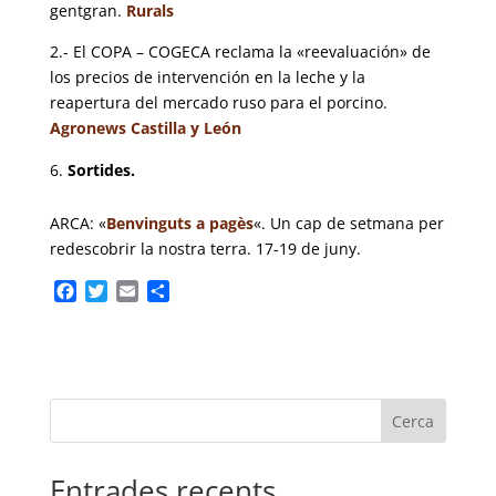
gentgran.
Rurals
2.- El COPA – COGECA reclama la «reevaluación» de
los precios de intervención en la leche y la
reapertura del mercado ruso para el porcino.
Agronews Castilla y León
Sortides.
ARCA: «
Benvinguts a pagès
«. Un cap de setmana per
redescobrir la nostra terra. 17-19 de juny.
F
T
E
C
a
w
m
o
c
i
a
m
e
t
i
p
b
t
l
a
o
e
r
Cerca
o
r
t
k
e
i
Entrades recents
x